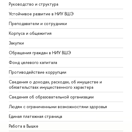
Руководство и структура
Д
Устойчивое развитие в НИУ ВШЭ
О
Преподаватели и сотрудники
П
Корпуса и общежития
В
Закупки
П
Обращения граждан в НИУ ВШЭ
А
Фонд целевого капитала
Д
Противодействие коррупции
Ц
Сведения о доходах, расходах, об имуществе и
Б
обязательствах имущественного характера
О
Сведения об образовательной организации
О
Людям с ограниченными возможностями здоровья
Единая платежная страница
Работа в Вышке