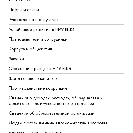
Цифры и факты
Л
Руководство и структура
Д
Устойчивое развитие в НИУ ВШЭ
О
Преподаватели и сотрудники
П
Корпуса и общежития
В
Закупки
П
Обращения граждан в НИУ ВШЭ
А
Фонд целевого капитала
Д
Противодействие коррупции
Ц
Сведения о доходах, расходах, об имуществе и
Б
обязательствах имущественного характера
О
Сведения об образовательной организации
О
Людям с ограниченными возможностями здоровья
Единая платежная страница