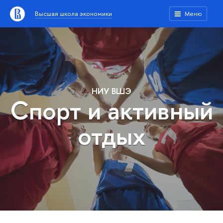
Высшая школа экономики
Меню
НИУ ВШЭ
Спорт и активный
отдых