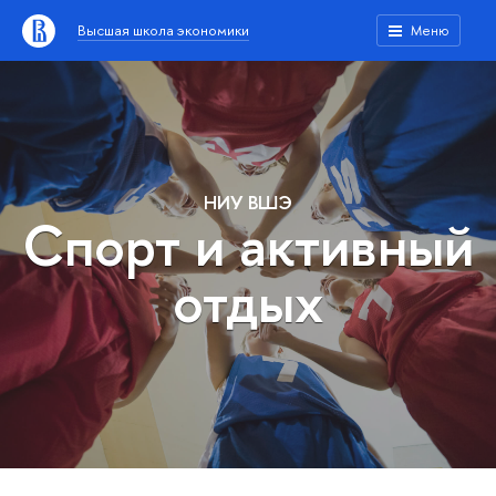
Высшая школа экономики
Меню
НИУ ВШЭ
Спорт и активный
отдых