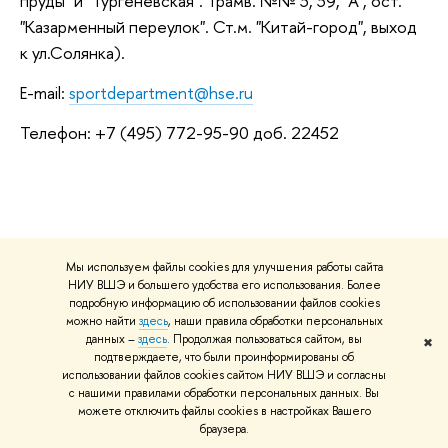
пруды" и "Тургеневская". Трамв. №№ 3, 39, "А", ост.
"Казарменный переулок". Ст.м. "Китай-город", выход
к ул.Солянка).
E-mail:
sportdepartment@hse.ru
Телефон: +7 (495) 772-95-90 доб. 22452
Мы используем файлы cookies для улучшения работы сайта
НИУ ВШЭ и большего удобства его использования. Более
подробную информацию об использовании файлов cookies
можно найти
здесь
, наши правила обработки персональных
данных –
здесь
. Продолжая пользоваться сайтом, вы
✖
Группа в ВК
Телеграмм канал
подтверждаете, что были проинформированы об
использовании файлов cookies сайтом НИУ ВШЭ и согласны
с нашими правилами обработки персональных данных. Вы
можете отключить файлы cookies в настройках Вашего
браузера.