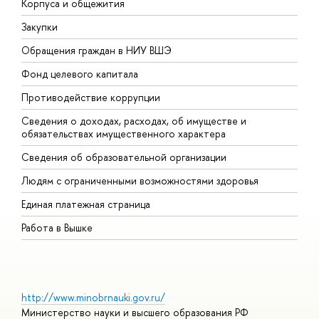
Корпуса и общежития
В
Закупки
П
Обращения граждан в НИУ ВШЭ
А
Фонд целевого капитала
Д
Противодействие коррупции
Ц
Сведения о доходах, расходах, об имуществе и
Б
обязательствах имущественного характера
О
Сведения об образовательной организации
О
Людям с ограниченными возможностями здоровья
Единая платежная страница
Работа в Вышке
http://www.minobrnauki.gov.ru/
Министерство науки и высшего образования РФ