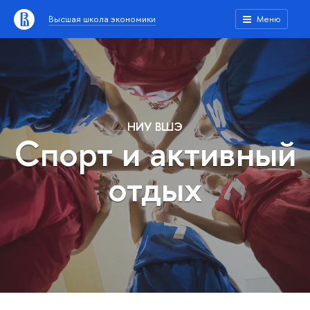
Высшая школа экономики
Меню
НИУ ВШЭ
Спорт и активный
отдых