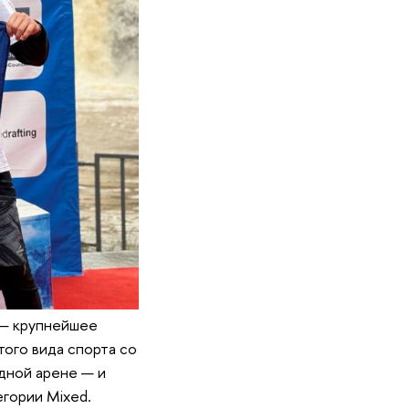
 — крупнейшее
ого вида спорта со
дной арене — и
егории Mixed.