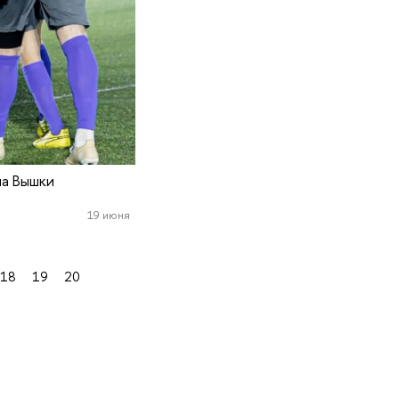
а Вышки
19 июня
18
19
20