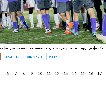
афедра физвоспитания создали цифровое сердце футбол
студенты
официально
спорт
5
6
7
8
9
10
11
12
13
14
15
16
17