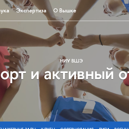
ука
Экспертиза
О Вышке
НИУ ВШЭ
орт и активный 