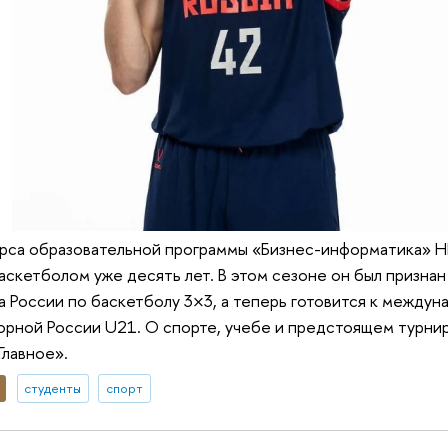
урса образовательной программы «Бизнес-информатика»
аскетболом уже десять лет. В этом сезоне он был призна
 России по баскетболу 3×3, а теперь готовится к междун
орной России U21. О спорте, учебе и предстоящем турни
Главное».
студенты
спорт