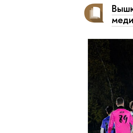
Вышк
меди