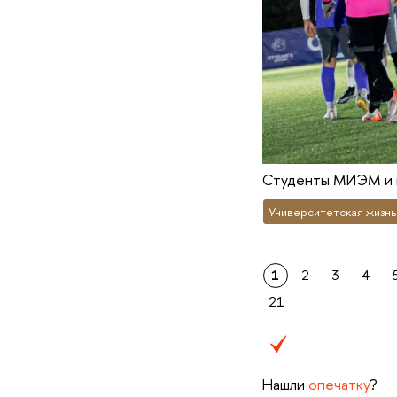
Студенты МИЭМ и к
Университетская жизнь
1
2
3
4
21
Нашли
опечатку
?