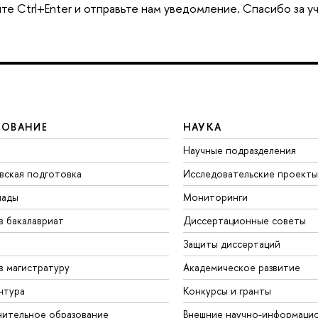
те Ctrl+Enter и отправьте нам уведомление. Спасибо за у
ЗОВАНИЕ
НАУКА
Научные подразделения
вская подготовка
Исследовательские проекты
иады
Мониторинги
в бакалавриат
Диссертационные советы
Защиты диссертаций
в магистратуру
Академическое развитие
нтура
Конкурсы и гранты
ительное образование
Внешние научно-информаци