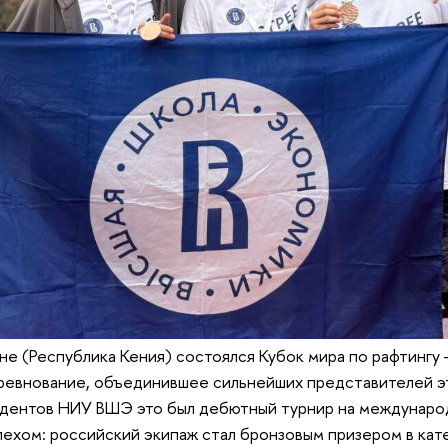
ане (Республика Кения) состоялся Кубок мира по рафтингу
евнование, объединившее сильнейших представителей эт
тудентов НИУ ВШЭ это был дебютный турнир на междунаро
пехом: российский экипаж стал бронзовым призером в кат