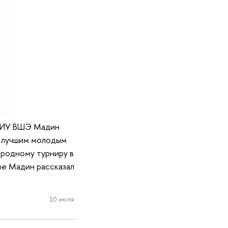
 НИУ ВШЭ Мадин
н лучшим молодым
ародному турниру в
ре Мадин рассказал
10 июля