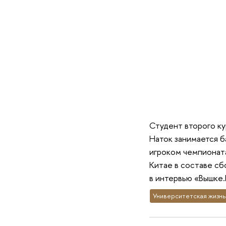
Студент второго к
Наток занимается б
игроком чемпионата
Китае в составе сб
в интервью «Вышке.
Университетская жизнь