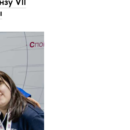
зу VII
ы