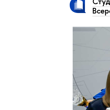
Студ
Всер