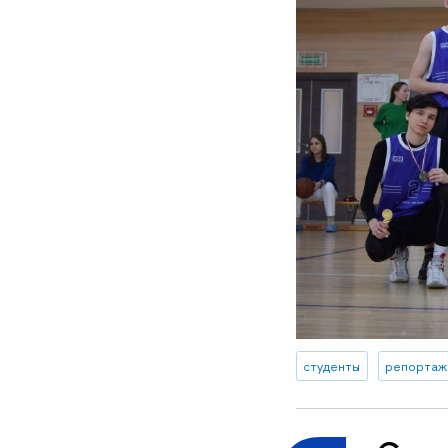
студенты
репортаж