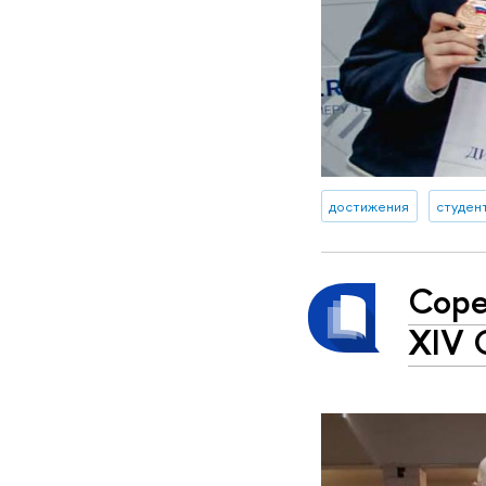
достижения
студен
Соре
XIV 