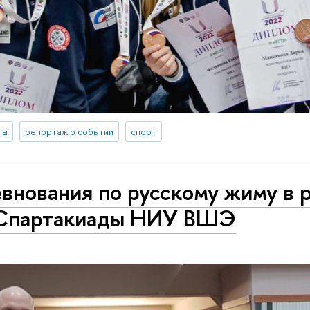
ты
репортаж о событии
спорт
внования по русскому жиму в 
Спартакиады НИУ ВШЭ