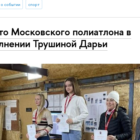
 о событии
спорт
то Московского полиатлона в
лнении Трушиной Дарьи