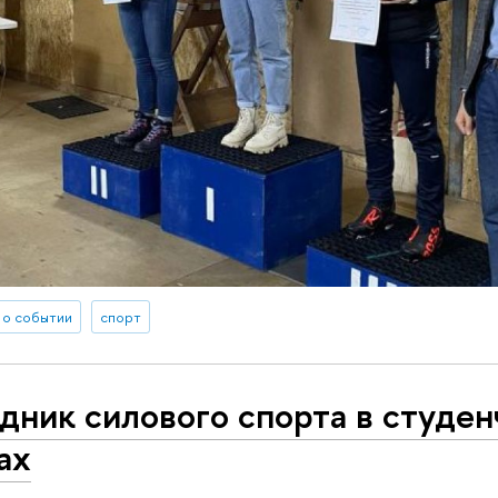
 о событии
спорт
дник силового спорта в студен
ах