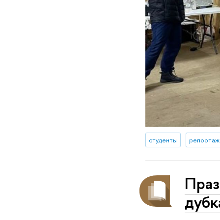
студенты
репортаж
Праз
дубк