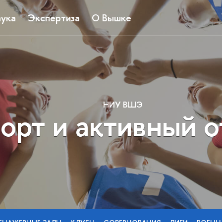
ука
Экспертиза
О Вышке
НИУ ВШЭ
орт и активный 