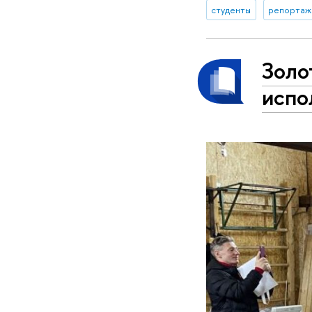
студенты
репортаж
Золо
испо