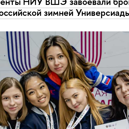
енты НИУ ВШЭ завоевали брон
оссийской зимней Универсиад