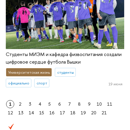
Студенты МИЭМ и кафедра физвоспитания создали
цифровое сердце футбола Вышки
Университетская жизнь
студенты
официально
спорт
19 июня
1
2
3
4
5
6
7
8
9
10
11
12
13
14
15
16
17
18
19
20
21