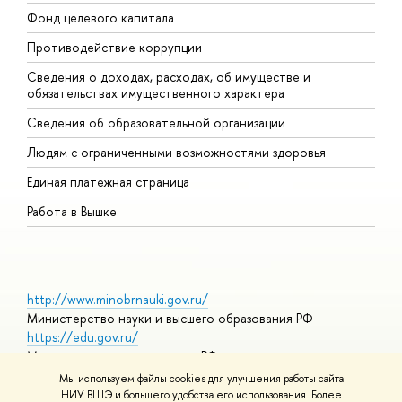
Фонд целевого капитала
Д
Противодействие коррупции
Ц
Сведения о доходах, расходах, об имуществе и
Б
обязательствах имущественного характера
О
Сведения об образовательной организации
О
Людям с ограниченными возможностями здоровья
Единая платежная страница
Работа в Вышке
http://www.minobrnauki.gov.ru/
Министерство науки и высшего образования РФ
https://edu.gov.ru/
Министерство просвещения РФ
https://elearning.hse.ru/mooc
Мы используем файлы cookies для улучшения работы сайта
Массовые открытые онлайн-курсы
НИУ ВШЭ и большего удобства его использования. Более