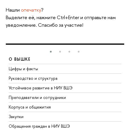
Нашли
опечатку
?
Выделите её, нажмите Ctrl+Enter и отправьте нам
уведомление. Спасибо за участие!
О ВЫШКЕ
Цифры и факты
Л
Руководство и структура
Д
Устойчивое развитие в НИУ ВШЭ
О
Преподаватели и сотрудники
П
Корпуса и общежития
В
Закупки
П
Обращения граждан в НИУ ВШЭ
А