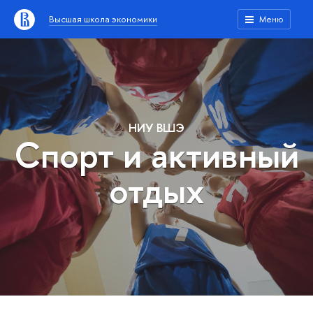
Высшая школа экономики
Меню
НИУ ВШЭ
Спорт и активный
отдых