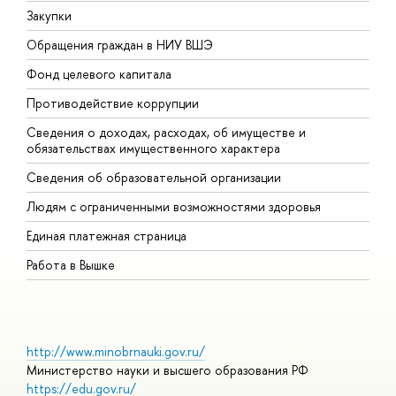
Закупки
П
Обращения граждан в НИУ ВШЭ
А
Фонд целевого капитала
Д
Противодействие коррупции
Ц
Сведения о доходах, расходах, об имуществе и
Б
обязательствах имущественного характера
О
Сведения об образовательной организации
О
Людям с ограниченными возможностями здоровья
Единая платежная страница
Работа в Вышке
http://www.minobrnauki.gov.ru/
Министерство науки и высшего образования РФ
https://edu.gov.ru/