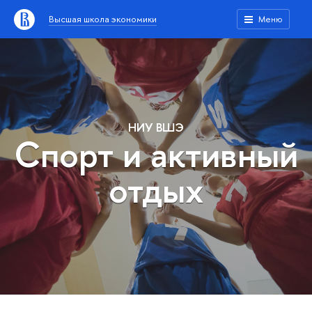
Высшая школа экономики
Меню
НИУ ВШЭ
Спорт и активный
отдых