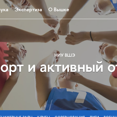
ука
Экспертиза
О Вышке
НИУ ВШЭ
орт и активный 