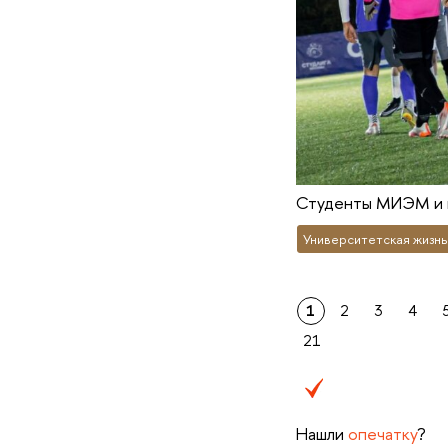
Студенты МИЭМ и к
Университетская жизнь
1
2
3
4
21
Нашли
опечатку
?