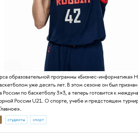
урса образовательной программы «Бизнес-информатика»
аскетболом уже десять лет. В этом сезоне он был призна
 России по баскетболу 3×3, а теперь готовится к междун
орной России U21. О спорте, учебе и предстоящем турни
Главное».
студенты
спорт