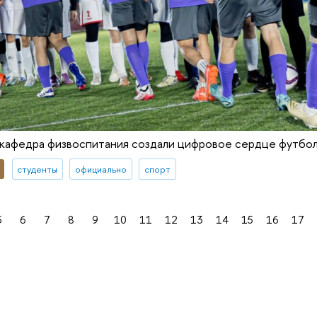
афедра физвоспитания создали цифровое сердце футбол
студенты
официально
спорт
5
6
7
8
9
10
11
12
13
14
15
16
17