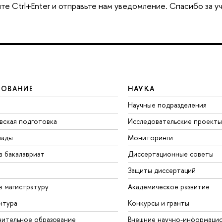
те Ctrl+Enter и отправьте нам уведомление. Спасибо за у
ЗОВАНИЕ
НАУКА
Научные подразделения
вская подготовка
Исследовательские проекты
иады
Мониторинги
в бакалавриат
Диссертационные советы
Защиты диссертаций
в магистратуру
Академическое развитие
нтура
Конкурсы и гранты
ительное образование
Внешние научно-информаци