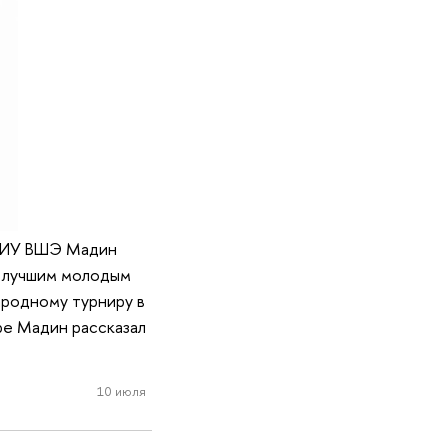
 НИУ ВШЭ Мадин
н лучшим молодым
ародному турниру в
ре Мадин рассказал
10 июля