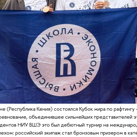
ане (Республика Кения) состоялся Кубок мира по рафтингу
евнование, объединившее сильнейших представителей эт
тудентов НИУ ВШЭ это был дебютный турнир на междунаро
пехом: российский экипаж стал бронзовым призером в кат