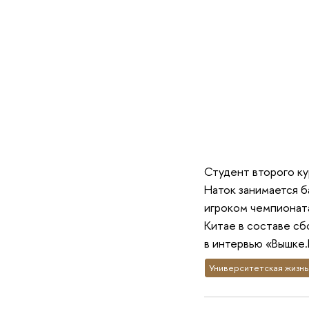
Студент второго к
Наток занимается б
игроком чемпионата
Китае в составе сб
в интервью «Вышке.
Университетская жизнь