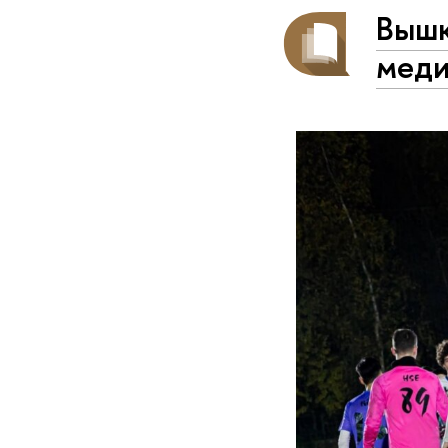
Вышк
меди