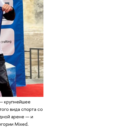
 — крупнейшее
ого вида спорта со
дной арене — и
егории Mixed.