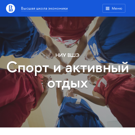
Высшая школа экономики
Меню
НИУ ВШЭ
Спорт и активный
отдых