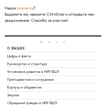
Нашли
опечатку
?
Выделите её, нажмите Ctrl+Enter и отправьте нам
уведомление. Спасибо за участие!
О ВЫШКЕ
Цифры и факты
Л
Руководство и структура
Д
Устойчивое развитие в НИУ ВШЭ
О
Преподаватели и сотрудники
П
Корпуса и общежития
В
Закупки
П
Обращения граждан в НИУ ВШЭ
А