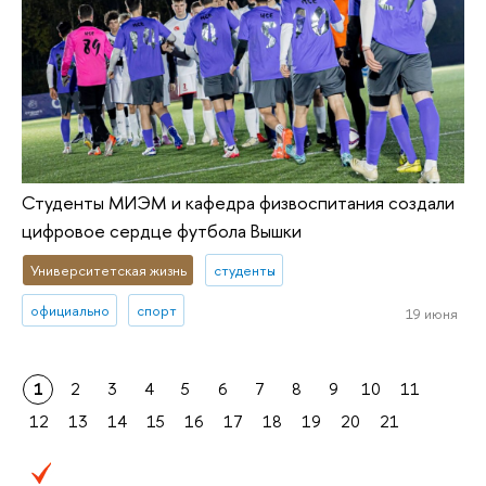
Студенты МИЭМ и кафедра физвоспитания создали
цифровое сердце футбола Вышки
Университетская жизнь
студенты
официально
спорт
19 июня
1
2
3
4
5
6
7
8
9
10
11
12
13
14
15
16
17
18
19
20
21