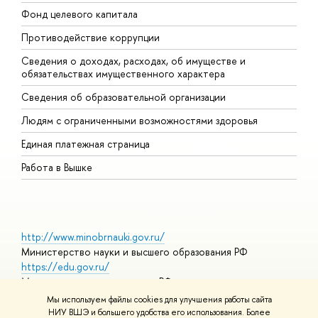
Фонд целевого капитала
Д
Противодействие коррупции
Ц
Сведения о доходах, расходах, об имуществе и
Б
обязательствах имущественного характера
О
Сведения об образовательной организации
О
Людям с ограниченными возможностями здоровья
Единая платежная страница
Работа в Вышке
http://www.minobrnauki.gov.ru/
Министерство науки и высшего образования РФ
https://edu.gov.ru/
Министерство просвещения РФ
https://elearning.hse.ru/mooc
Мы используем файлы cookies для улучшения работы сайта
Массовые открытые онлайн-курсы
НИУ ВШЭ и большего удобства его использования. Более