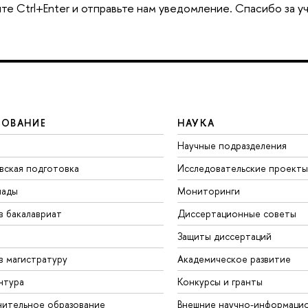
те Ctrl+Enter и отправьте нам уведомление. Спасибо за у
ЗОВАНИЕ
НАУКА
Научные подразделения
вская подготовка
Исследовательские проекты
иады
Мониторинги
в бакалавриат
Диссертационные советы
Защиты диссертаций
в магистратуру
Академическое развитие
нтура
Конкурсы и гранты
ительное образование
Внешние научно-информаци