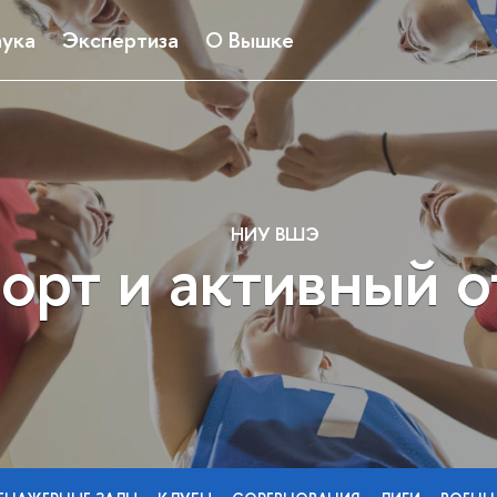
ука
Экспертиза
О Вышке
НИУ ВШЭ
орт и активный 