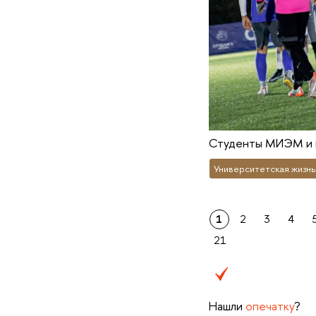
Студенты МИЭМ и к
Университетская жизнь
1
2
3
4
21
Нашли
опечатку
?