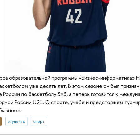
урса образовательной программы «Бизнес-информатика»
аскетболом уже десять лет. В этом сезоне он был призна
 России по баскетболу 3×3, а теперь готовится к междун
орной России U21. О спорте, учебе и предстоящем турни
Главное».
студенты
спорт