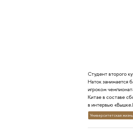
Студент второго к
Наток занимается б
игроком чемпионата
Китае в составе сб
в интервью «Вышке.
Университетская жизнь