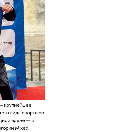
 — крупнейшее
ого вида спорта со
дной арене — и
егории Mixed.