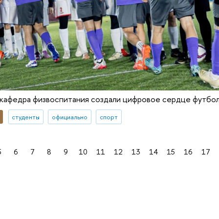
афедра физвоспитания создали цифровое сердце футбол
студенты
официально
спорт
5
6
7
8
9
10
11
12
13
14
15
16
17