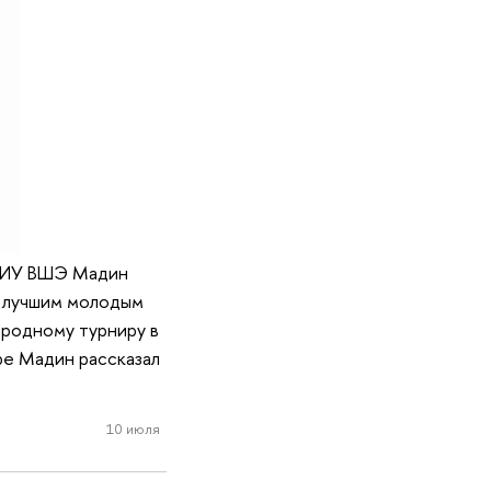
 НИУ ВШЭ Мадин
н лучшим молодым
ародному турниру в
ре Мадин рассказал
10 июля