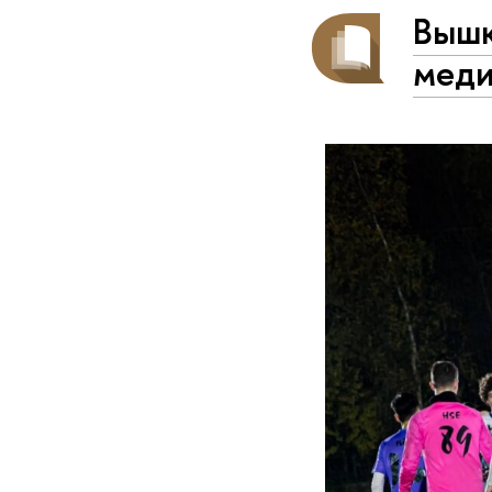
Вышк
меди