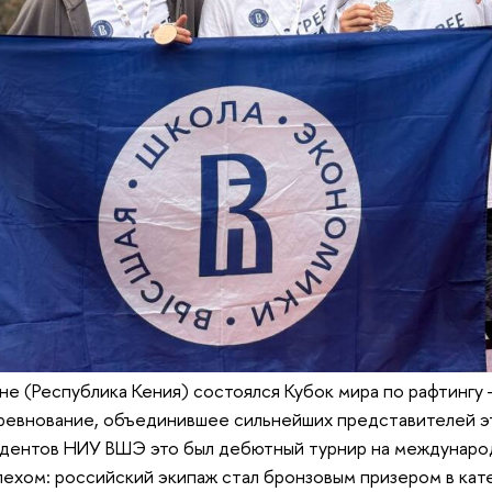
ане (Республика Кения) состоялся Кубок мира по рафтингу
евнование, объединившее сильнейших представителей эт
тудентов НИУ ВШЭ это был дебютный турнир на междунаро
пехом: российский экипаж стал бронзовым призером в кат