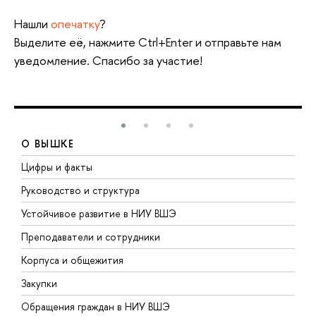
Нашли
опечатку
?
Выделите её, нажмите Ctrl+Enter и отправьте нам
уведомление. Спасибо за участие!
О ВЫШКЕ
Цифры и факты
Л
Руководство и структура
Д
Устойчивое развитие в НИУ ВШЭ
О
Преподаватели и сотрудники
П
Корпуса и общежития
В
Закупки
П
Обращения граждан в НИУ ВШЭ
А