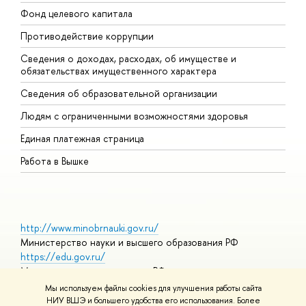
Фонд целевого капитала
Д
Противодействие коррупции
Ц
Сведения о доходах, расходах, об имуществе и
Б
обязательствах имущественного характера
О
Сведения об образовательной организации
О
Людям с ограниченными возможностями здоровья
Единая платежная страница
Работа в Вышке
http://www.minobrnauki.gov.ru/
Министерство науки и высшего образования РФ
https://edu.gov.ru/
Министерство просвещения РФ
https://elearning.hse.ru/mooc
Мы используем файлы cookies для улучшения работы сайта
Массовые открытые онлайн-курсы
НИУ ВШЭ и большего удобства его использования. Более