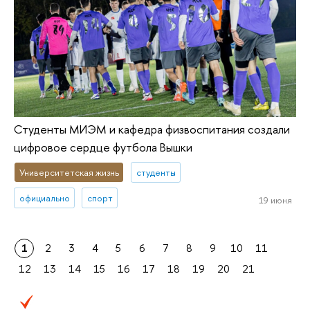
Студенты МИЭМ и кафедра физвоспитания создали
цифровое сердце футбола Вышки
Университетская жизнь
студенты
официально
спорт
19 июня
1
2
3
4
5
6
7
8
9
10
11
12
13
14
15
16
17
18
19
20
21