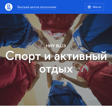
Высшая школа экономики
Меню
НИУ ВШЭ
Спорт и активный
отдых