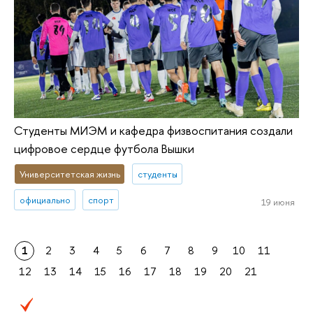
Студенты МИЭМ и кафедра физвоспитания создали
цифровое сердце футбола Вышки
Университетская жизнь
студенты
официально
спорт
19 июня
1
2
3
4
5
6
7
8
9
10
11
12
13
14
15
16
17
18
19
20
21