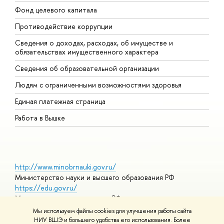
Фонд целевого капитала
Д
Противодействие коррупции
Ц
Сведения о доходах, расходах, об имуществе и
Б
обязательствах имущественного характера
О
Сведения об образовательной организации
О
Людям с ограниченными возможностями здоровья
Единая платежная страница
Работа в Вышке
http://www.minobrnauki.gov.ru/
Министерство науки и высшего образования РФ
https://edu.gov.ru/
Министерство просвещения РФ
https://elearning.hse.ru/mooc
Мы используем файлы cookies для улучшения работы сайта
Массовые открытые онлайн-курсы
НИУ ВШЭ и большего удобства его использования. Более