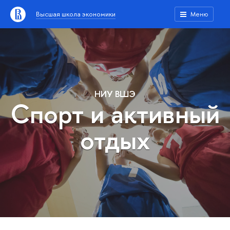
Высшая школа экономики
Меню
НИУ ВШЭ
Спорт и активный
отдых