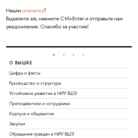
Нашли
опечатку
?
Выделите её, нажмите Ctrl+Enter и отправьте нам
уведомление. Спасибо за участие!
О ВЫШКЕ
Цифры и факты
Л
Руководство и структура
Д
Устойчивое развитие в НИУ ВШЭ
О
Преподаватели и сотрудники
П
Корпуса и общежития
В
Закупки
П
Обращения граждан в НИУ ВШЭ
А