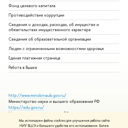
Фонд целевого капитала
Д
Противодействие коррупции
Ц
Сведения о доходах, расходах, об имуществе и
Б
обязательствах имущественного характера
О
Сведения об образовательной организации
О
Людям с ограниченными возможностями здоровья
Единая платежная страница
Работа в Вышке
http://www.minobrnauki.gov.ru/
Министерство науки и высшего образования РФ
https://edu.gov.ru/
Министерство просвещения РФ
https://elearning.hse.ru/mooc
Мы используем файлы cookies для улучшения работы сайта
Массовые открытые онлайн-курсы
НИУ ВШЭ и большего удобства его использования. Более