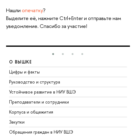
Нашли
опечатку
?
Выделите её, нажмите Ctrl+Enter и отправьте нам
уведомление. Спасибо за участие!
О ВЫШКЕ
Цифры и факты
Л
Руководство и структура
Д
Устойчивое развитие в НИУ ВШЭ
О
Преподаватели и сотрудники
П
Корпуса и общежития
В
Закупки
П
Обращения граждан в НИУ ВШЭ
А