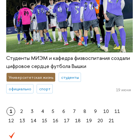
Студенты МИЭМ и кафедра физвоспитания создали
цифровое сердце футбола Вышки
Университетская жизнь
студенты
официально
спорт
19 июня
1
2
3
4
5
6
7
8
9
10
11
12
13
14
15
16
17
18
19
20
21