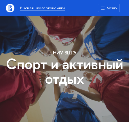
Высшая школа экономики
Меню
НИУ ВШЭ
Спорт и активный
отдых