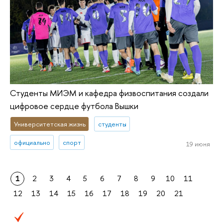
Студенты МИЭМ и кафедра физвоспитания создали
цифровое сердце футбола Вышки
Университетская жизнь
студенты
официально
спорт
19 июня
1
2
3
4
5
6
7
8
9
10
11
12
13
14
15
16
17
18
19
20
21