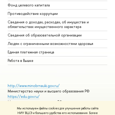
Фонд целевого капитала
Д
Противодействие коррупции
Ц
Сведения о доходах, расходах, об имуществе и
Б
обязательствах имущественного характера
О
Сведения об образовательной организации
О
Людям с ограниченными возможностями здоровья
Единая платежная страница
Работа в Вышке
http://www.minobrnauki.gov.ru/
Министерство науки и высшего образования РФ
https://edu.gov.ru/
Министерство просвещения РФ
https://elearning.hse.ru/mooc
Мы используем файлы cookies для улучшения работы сайта
Массовые открытые онлайн-курсы
НИУ ВШЭ и большего удобства его использования. Более