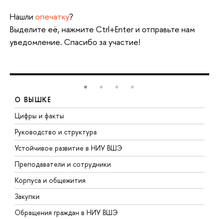
Нашли
опечатку
?
Выделите её, нажмите Ctrl+Enter и отправьте нам
уведомление. Спасибо за участие!
О ВЫШКЕ
Цифры и факты
Л
Руководство и структура
Д
Устойчивое развитие в НИУ ВШЭ
О
Преподаватели и сотрудники
П
Корпуса и общежития
В
Закупки
П
Обращения граждан в НИУ ВШЭ
А