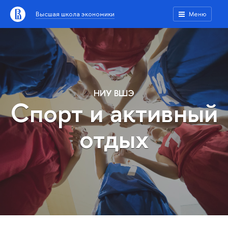
Высшая школа экономики
Меню
НИУ ВШЭ
Спорт и активный
отдых