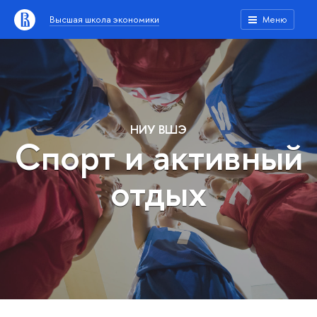
Высшая школа экономики
Меню
НИУ ВШЭ
Спорт и активный
отдых