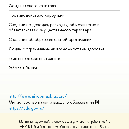
Фонд целевого капитала
Д
Противодействие коррупции
Ц
Сведения о доходах, расходах, об имуществе и
Б
обязательствах имущественного характера
О
Сведения об образовательной организации
О
Людям с ограниченными возможностями здоровья
Единая платежная страница
Работа в Вышке
http://www.minobrnauki.gov.ru/
Министерство науки и высшего образования РФ
https://edu.gov.ru/
Министерство просвещения РФ
https://elearning.hse.ru/mooc
Мы используем файлы cookies для улучшения работы сайта
Массовые открытые онлайн-курсы
НИУ ВШЭ и большего удобства его использования. Более