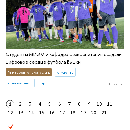
Студенты МИЭМ и кафедра физвоспитания создали
цифровое сердце футбола Вышки
Университетская жизнь
студенты
официально
спорт
19 июня
1
2
3
4
5
6
7
8
9
10
11
12
13
14
15
16
17
18
19
20
21