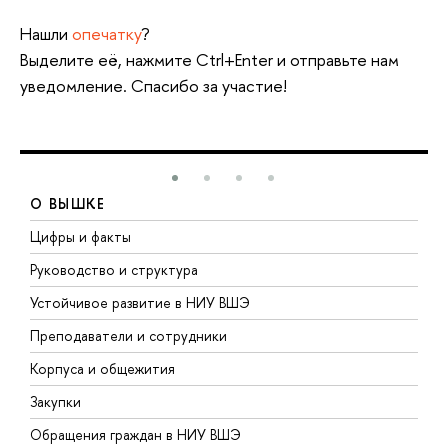
Нашли
опечатку
?
Выделите её, нажмите Ctrl+Enter и отправьте нам
уведомление. Спасибо за участие!
О ВЫШКЕ
Цифры и факты
Л
Руководство и структура
Д
Устойчивое развитие в НИУ ВШЭ
О
Преподаватели и сотрудники
П
Корпуса и общежития
В
Закупки
П
Обращения граждан в НИУ ВШЭ
А