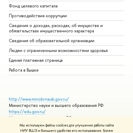
Фонд целевого капитала
Д
Противодействие коррупции
Ц
Сведения о доходах, расходах, об имуществе и
Б
обязательствах имущественного характера
О
Сведения об образовательной организации
О
Людям с ограниченными возможностями здоровья
Единая платежная страница
Работа в Вышке
http://www.minobrnauki.gov.ru/
Министерство науки и высшего образования РФ
https://edu.gov.ru/
Министерство просвещения РФ
https://elearning.hse.ru/mooc
Мы используем файлы cookies для улучшения работы сайта
Массовые открытые онлайн-курсы
НИУ ВШЭ и большего удобства его использования. Более