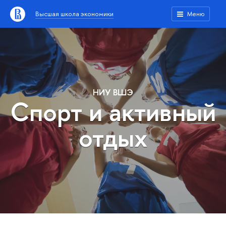
Высшая школа экономики
Меню
НИУ ВШЭ
Спорт и активный
отдых