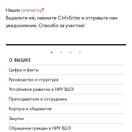
Нашли
опечатку
?
Выделите её, нажмите Ctrl+Enter и отправьте нам
уведомление. Спасибо за участие!
О ВЫШКЕ
Цифры и факты
Л
Руководство и структура
Д
Устойчивое развитие в НИУ ВШЭ
О
Преподаватели и сотрудники
П
Корпуса и общежития
В
Закупки
П
Обращения граждан в НИУ ВШЭ
А