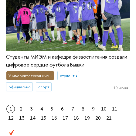
Студенты МИЭМ и кафедра физвоспитания создали
цифровое сердце футбола Вышки
Университетская жизнь
студенты
официально
спорт
19 июня
1
2
3
4
5
6
7
8
9
10
11
12
13
14
15
16
17
18
19
20
21