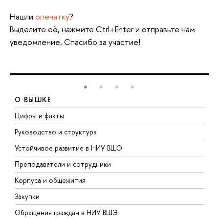
Нашли
опечатку
?
Выделите её, нажмите Ctrl+Enter и отправьте нам
уведомление. Спасибо за участие!
О ВЫШКЕ
Цифры и факты
Л
Руководство и структура
Д
Устойчивое развитие в НИУ ВШЭ
О
Преподаватели и сотрудники
П
Корпуса и общежития
В
Закупки
П
Обращения граждан в НИУ ВШЭ
А