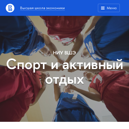
Высшая школа экономики
Меню
НИУ ВШЭ
Спорт и активный
отдых