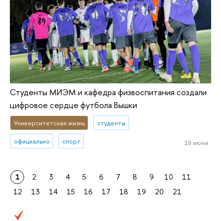
Студенты МИЭМ и кафедра физвоспитания создали
цифровое сердце футбола Вышки
Университетская жизнь
студенты
официально
спорт
19 июня
1
2
3
4
5
6
7
8
9
10
11
12
13
14
15
16
17
18
19
20
21