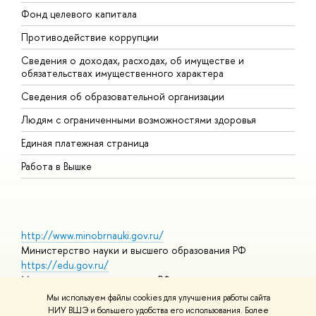
Фонд целевого капитала
Д
Противодействие коррупции
Ц
Сведения о доходах, расходах, об имуществе и
Б
обязательствах имущественного характера
О
Сведения об образовательной организации
О
Людям с ограниченными возможностями здоровья
Единая платежная страница
Работа в Вышке
http://www.minobrnauki.gov.ru/
Министерство науки и высшего образования РФ
https://edu.gov.ru/
Министерство просвещения РФ
https://elearning.hse.ru/mooc
Мы используем файлы cookies для улучшения работы сайта
Массовые открытые онлайн-курсы
НИУ ВШЭ и большего удобства его использования. Более