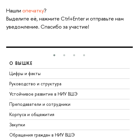
Нашли
опечатку
?
Выделите её, нажмите Ctrl+Enter и отправьте нам
уведомление. Спасибо за участие!
О ВЫШКЕ
Цифры и факты
Л
Руководство и структура
Д
Устойчивое развитие в НИУ ВШЭ
О
Преподаватели и сотрудники
П
Корпуса и общежития
В
Закупки
П
Обращения граждан в НИУ ВШЭ
А