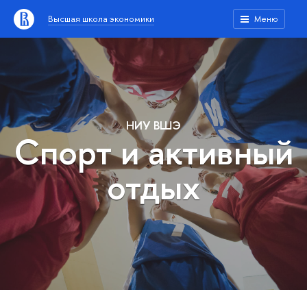
Высшая школа экономики
Меню
НИУ ВШЭ
Спорт и активный
отдых