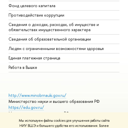
Фонд целевого капитала
Д
Противодействие коррупции
Ц
Сведения о доходах, расходах, об имуществе и
Б
обязательствах имущественного характера
О
Сведения об образовательной организации
О
Людям с ограниченными возможностями здоровья
Единая платежная страница
Работа в Вышке
http://www.minobrnauki.gov.ru/
Министерство науки и высшего образования РФ
https://edu.gov.ru/
Министерство просвещения РФ
https://elearning.hse.ru/mooc
Мы используем файлы cookies для улучшения работы сайта
Массовые открытые онлайн-курсы
НИУ ВШЭ и большего удобства его использования. Более