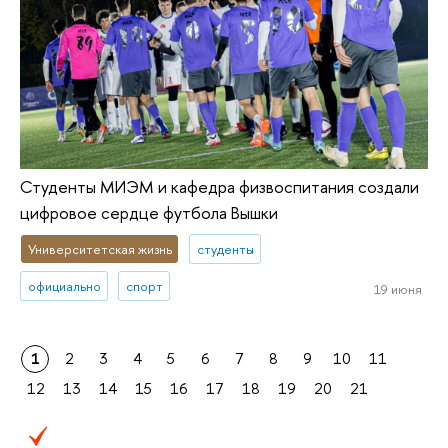
Студенты МИЭМ и кафедра физвоспитания создали
цифровое сердце футбола Вышки
Университетская жизнь
студенты
официально
спорт
19 июня
1
2
3
4
5
6
7
8
9
10
11
12
13
14
15
16
17
18
19
20
21