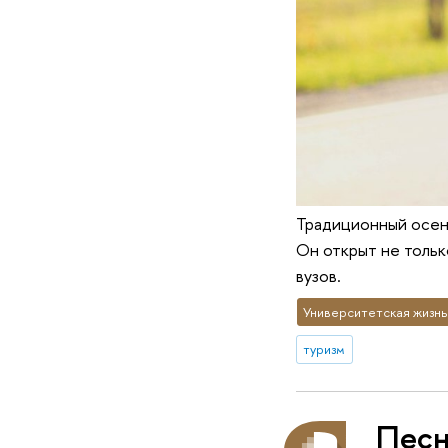
Традиционный осенн
Он открыт не тольк
вузов.
Университетская жизнь
туризм
Песн