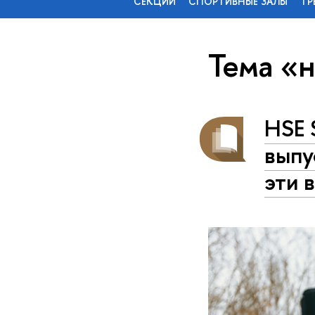
СЕКЦИИ
СПОРТИВНЫЕ ЗАЛЫ
ТР
Тема «н
HSE 
выпу
эти 