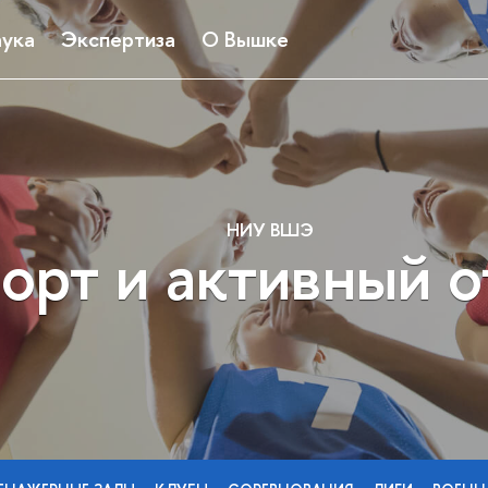
ука
Экспертиза
О Вышке
НИУ ВШЭ
орт и активный 