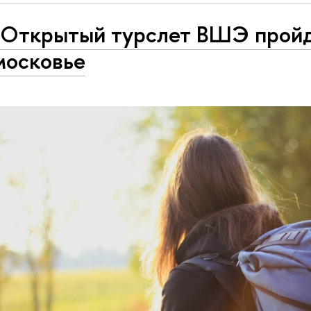
 Открытый турслет ВШЭ пройд
осковье