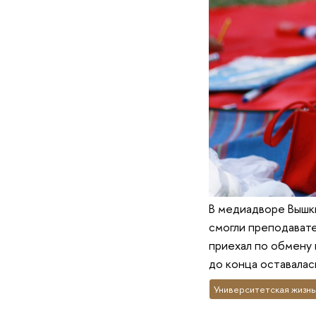
В медиадворе Вышки
смогли преподавате
приехал по обмену 
до конца оставалас
Университетская жизнь