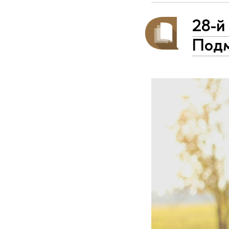
28-й
Подм