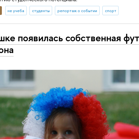
не учеба
студенты
репортаж о событии
спорт
шке появилась собственная фу
она