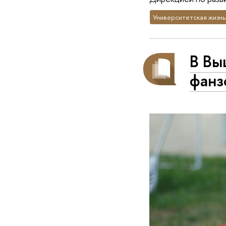
Университетская жизнь
В Вы
фанз