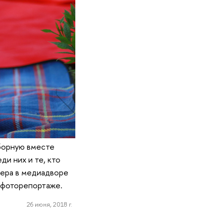
сборную вместе
и них и те, кто
фера в медиадворе
в фоторепортаже.
26 июня, 2018 г.