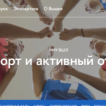
ука
Экспертиза
О Вышке
НИУ ВШЭ
орт и активный 