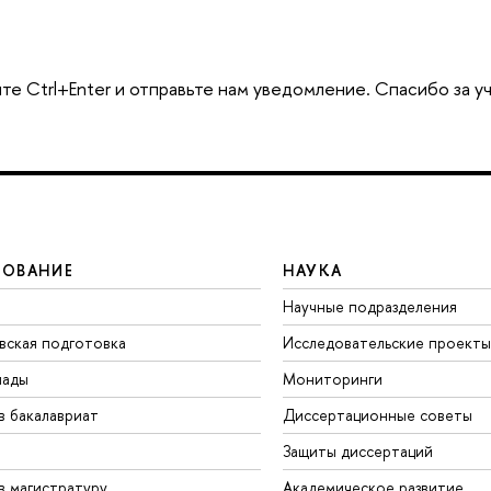
те Ctrl+Enter и отправьте нам уведомление. Спасибо за у
ЗОВАНИЕ
НАУКА
Научные подразделения
вская подготовка
Исследовательские проекты
иады
Мониторинги
в бакалавриат
Диссертационные советы
Защиты диссертаций
в магистратуру
Академическое развитие