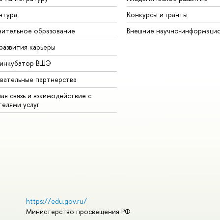
нтура
Конкурсы и гранты
ительное образование
Внешние научно-информаци
развития карьеры
-инкубатор ВШЭ
вательные партнерства
ая связь и взаимодействие с
телями услуг
https://edu.gov.ru/
Министерство просвещения РФ