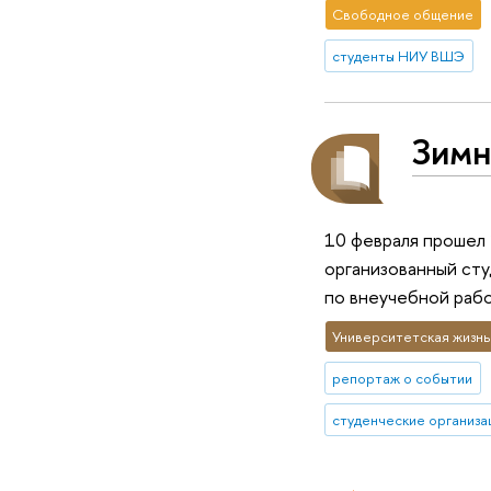
Свободное общение
студенты НИУ ВШЭ
Зимн
10 февраля прошел
организованный ст
по внеучебной раб
Университетская жизнь
репортаж о событии
студенческие организа