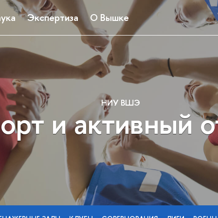
ука
Экспертиза
О Вышке
НИУ ВШЭ
орт и активный 