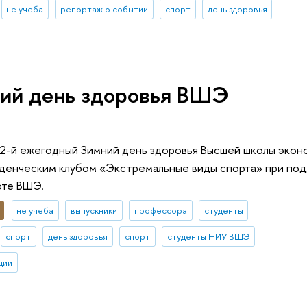
не учеба
репортаж о событии
спорт
день здоровья
ий день здоровья ВШЭ
 2-й ежегодный Зимний день здоровья Высшей школы экон
уденческим клубом «Экстремальные виды спорта» при по
оте ВШЭ.
не учеба
выпускники
профессора
студенты
спорт
день здоровья
спорт
студенты НИУ ВШЭ
ции