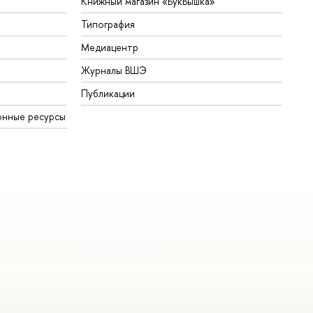
Книжный магазин «БукВышка»
Типография
Медиацентр
Журналы ВШЭ
Публикации
онные ресурсы