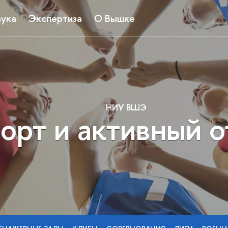
ука
Экспертиза
О Вышке
НИУ ВШЭ
орт и активный 