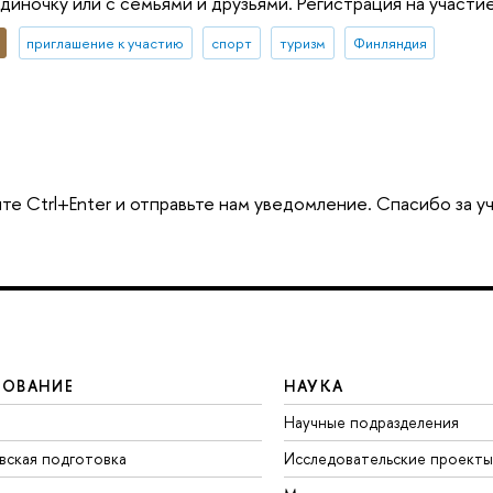
одиночку или с семьями и друзьями. Регистрация на участи
приглашение к участию
спорт
туризм
Финляндия
те Ctrl+Enter и отправьте нам уведомление. Спасибо за у
ЗОВАНИЕ
НАУКА
Научные подразделения
вская подготовка
Исследовательские проекты