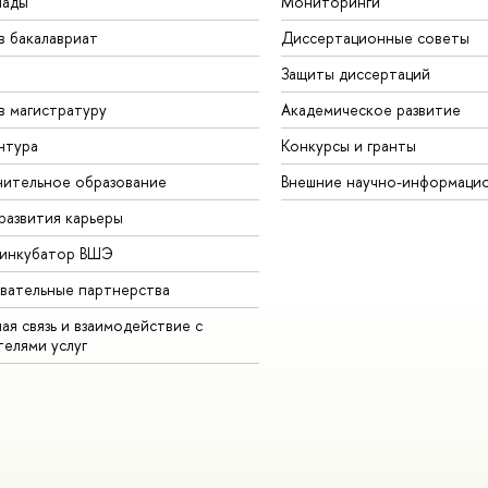
иады
Мониторинги
в бакалавриат
Диссертационные советы
Защиты диссертаций
в магистратуру
Академическое развитие
нтура
Конкурсы и гранты
ительное образование
Внешние научно-информаци
развития карьеры
-инкубатор ВШЭ
вательные партнерства
ая связь и взаимодействие с
телями услуг