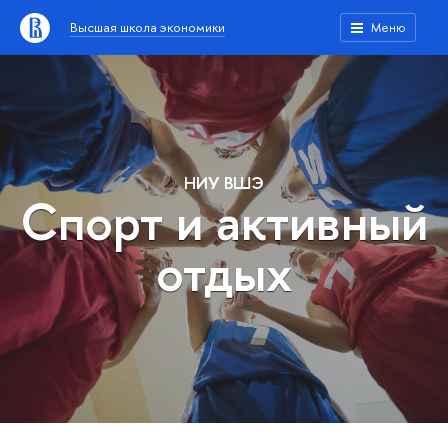
Высшая школа экономики
Меню
НИУ ВШЭ
Спорт и активный
отдых