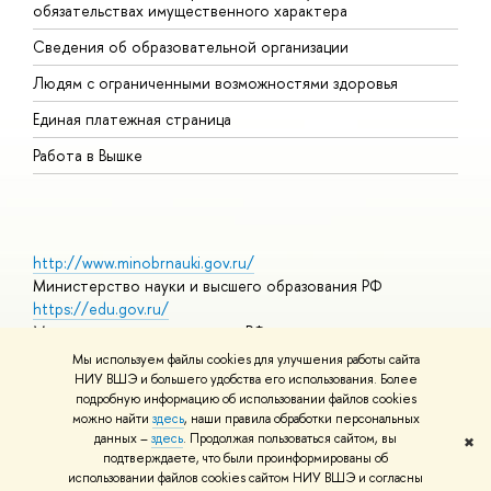
обязательствах имущественного характера
О
Сведения об образовательной организации
О
Людям с ограниченными возможностями здоровья
Единая платежная страница
Работа в Вышке
http://www.minobrnauki.gov.ru/
Министерство науки и высшего образования РФ
https://edu.gov.ru/
Министерство просвещения РФ
https://elearning.hse.ru/mooc
Мы используем файлы cookies для улучшения работы сайта
Массовые открытые онлайн-курсы
НИУ ВШЭ и большего удобства его использования. Более
подробную информацию об использовании файлов cookies
можно найти
здесь
, наши правила обработки персональных
данных –
здесь
. Продолжая пользоваться сайтом, вы
✖
© НИУ ВШЭ 1993–2026
Адреса и контакты
Условия
подтверждаете, что были проинформированы об
использования материалов
Политика конфиденциальности
Карта
использовании файлов cookies сайтом НИУ ВШЭ и согласны
сайта