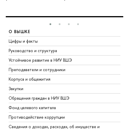
О ВЫШКЕ
Цифры и факты
Л
Руководство и структура
Д
Устойчивое развитие в НИУ ВШЭ
О
Преподаватели и сотрудники
П
Корпуса и общежития
В
Закупки
П
Обращения граждан в НИУ ВШЭ
А
Фонд целевого капитала
Д
Противодействие коррупции
Ц
Сведения о доходах, расходах, об имуществе и
Б