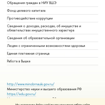
Обращения граждан в НИУ ВШЭ
А
Фонд целевого капитала
Д
Противодействие коррупции
Ц
Сведения о доходах, расходах, об имуществе и
Б
обязательствах имущественного характера
О
Сведения об образовательной организации
О
Людям с ограниченными возможностями здоровья
Единая платежная страница
Работа в Вышке
http://www.minobrnauki.gov.ru/
Министерство науки и высшего образования РФ
https://edu.gov.ru/
Министерство просвещения РФ
https://elearning.hse.ru/mooc
Мы используем файлы cookies для улучшения работы сайта