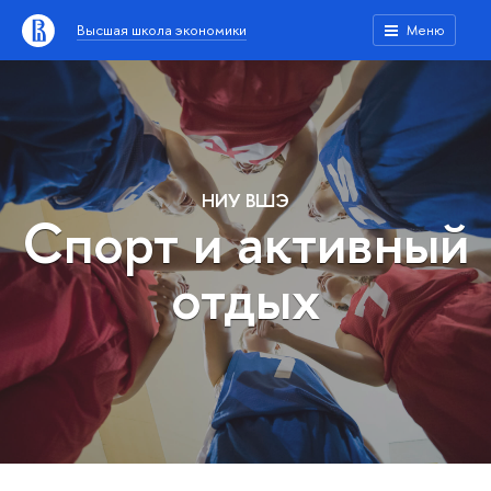
Высшая школа экономики
Меню
НИУ ВШЭ
Спорт и активный
отдых