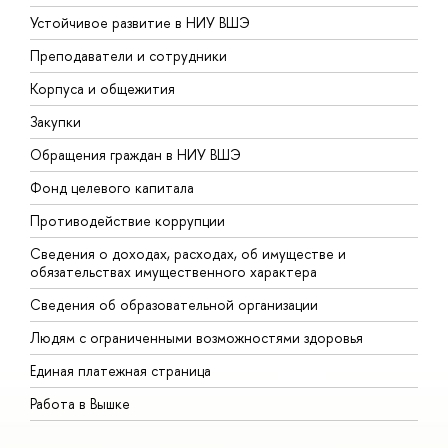
Устойчивое развитие в НИУ ВШЭ
О
Преподаватели и сотрудники
П
Корпуса и общежития
В
Закупки
П
Обращения граждан в НИУ ВШЭ
А
Фонд целевого капитала
Д
Противодействие коррупции
Ц
Сведения о доходах, расходах, об имуществе и
Б
обязательствах имущественного характера
О
Сведения об образовательной организации
О
Людям с ограниченными возможностями здоровья
Единая платежная страница
Работа в Вышке