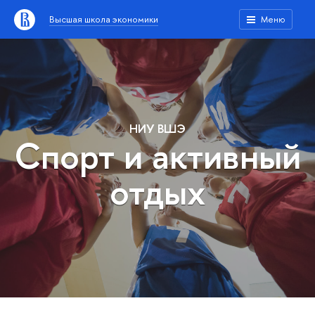
Высшая школа экономики
Меню
НИУ ВШЭ
Спорт и активный
отдых