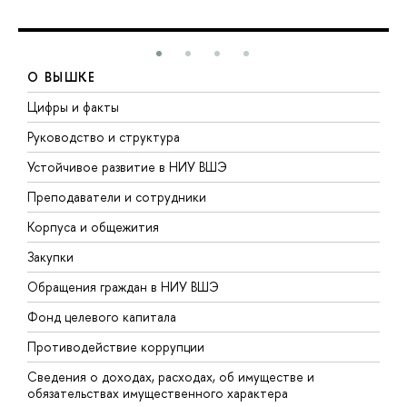
О ВЫШКЕ
Цифры и факты
Л
Руководство и структура
Д
Устойчивое развитие в НИУ ВШЭ
О
Преподаватели и сотрудники
П
Корпуса и общежития
В
Закупки
П
Обращения граждан в НИУ ВШЭ
А
Фонд целевого капитала
Д
Противодействие коррупции
Ц
Сведения о доходах, расходах, об имуществе и
Б
обязательствах имущественного характера
О