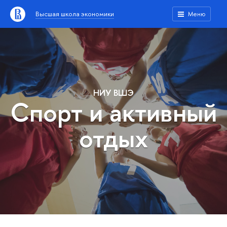
Высшая школа экономики
Меню
НИУ ВШЭ
Спорт и активный
отдых