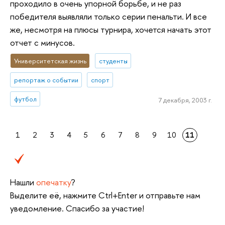
проходило в очень упорной борьбе, и не раз
победителя выявляли только серии пенальти. И все
же, несмотря на плюсы турнира, хочется начать этот
отчет с минусов.
Университетская жизнь
студенты
репортаж о событии
спорт
футбол
7 декабря, 2003 г.
1
2
3
4
5
6
7
8
9
10
11
Нашли
опечатку
?
Выделите её, нажмите Ctrl+Enter и отправьте нам
уведомление. Спасибо за участие!