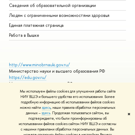
Сведения об образовательной организации
О
Людям с ограниченными возможностями здоровья
Единая платежная страница
Работа в Вышке
http://www.minobrnauki.gov.ru/
Министерство науки и высшего образования РФ
https://edu.gov.ru/
Министерство просвещения РФ
https://elearning.hse.ru/mooc
Мы используем файлы cookies для улучшения работы сайта
Массовые открытые онлайн-курсы
НИУ ВШЭ и большего удобства его использования. Более
подробную информацию об использовании файлов cookies
можно найти
здесь
, наши правила обработки персональных
данных –
здесь
. Продолжая пользоваться сайтом, вы
✖
© НИУ ВШЭ 1993–2026
Адреса и контакты
Условия
подтверждаете, что были проинформированы об
использования материалов
Политика конфиденциальности
Карта
использовании файлов cookies сайтом НИУ ВШЭ и согласны
сайта
с нашими правилами обработки персональных данных. Вы
Шрифты HSE Sans и HSE Slab разработаны в
Школе дизайна НИУ
можете отключить файлы cookies в настройках Вашего