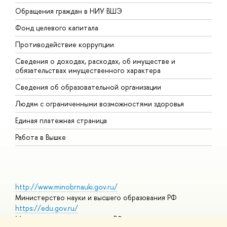
Обращения граждан в НИУ ВШЭ
А
Фонд целевого капитала
Д
Противодействие коррупции
Ц
Сведения о доходах, расходах, об имуществе и
Б
обязательствах имущественного характера
О
Сведения об образовательной организации
О
Людям с ограниченными возможностями здоровья
Единая платежная страница
Работа в Вышке
http://www.minobrnauki.gov.ru/
Министерство науки и высшего образования РФ
https://edu.gov.ru/
Министерство просвещения РФ