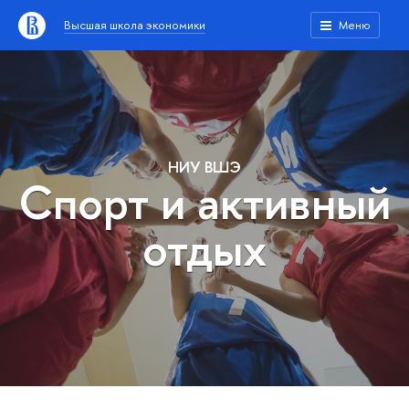
Высшая школа экономики
Меню
НИУ ВШЭ
Спорт и активный
отдых