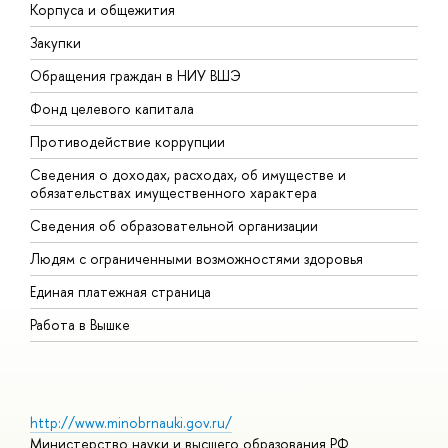
Корпуса и общежития
В
Закупки
П
Обращения граждан в НИУ ВШЭ
А
Фонд целевого капитала
Д
Противодействие коррупции
Ц
Сведения о доходах, расходах, об имуществе и
Б
обязательствах имущественного характера
О
Сведения об образовательной организации
О
Людям с ограниченными возможностями здоровья
Единая платежная страница
Работа в Вышке
http://www.minobrnauki.gov.ru/
Министерство науки и высшего образования РФ