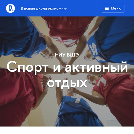
Высшая школа экономики
Меню
НИУ ВШЭ
Спорт и активный
отдых