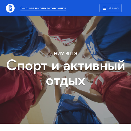
Высшая школа экономики
Меню
НИУ ВШЭ
Спорт и активный
отдых