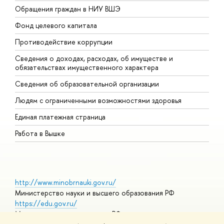
Обращения граждан в НИУ ВШЭ
А
Фонд целевого капитала
Д
Противодействие коррупции
Ц
Сведения о доходах, расходах, об имуществе и
Б
обязательствах имущественного характера
О
Сведения об образовательной организации
О
Людям с ограниченными возможностями здоровья
Единая платежная страница
Работа в Вышке
http://www.minobrnauki.gov.ru/
Министерство науки и высшего образования РФ
https://edu.gov.ru/
Министерство просвещения РФ