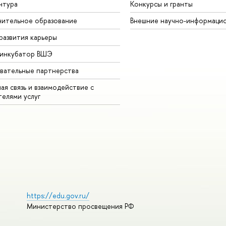
нтура
Конкурсы и гранты
ительное образование
Внешние научно-информаци
развития карьеры
-инкубатор ВШЭ
вательные партнерства
ая связь и взаимодействие с
телями услуг
https://edu.gov.ru/
Министерство просвещения РФ