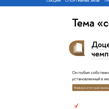
СЕКЦИИ
СПОРТИВНЫЕ ЗАЛЫ
ТР
Тема «
Доце
чемп
Он побил собственн
установленный в ию
Университетская жизнь