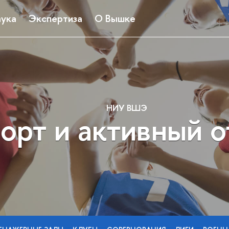
ука
Экспертиза
О Вышке
НИУ ВШЭ
орт и активный 