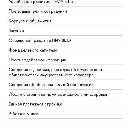
Устойчивое развитие в НИУ ВШЭ
О
Преподаватели и сотрудники
П
Корпуса и общежития
В
Закупки
П
Обращения граждан в НИУ ВШЭ
А
Фонд целевого капитала
Д
Противодействие коррупции
Ц
Сведения о доходах, расходах, об имуществе и
Б
обязательствах имущественного характера
О
Сведения об образовательной организации
О
Людям с ограниченными возможностями здоровья
Единая платежная страница
Работа в Вышке