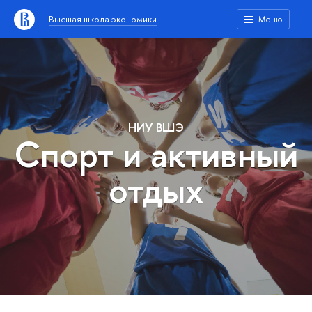
Высшая школа экономики
Меню
НИУ ВШЭ
Спорт и активный
отдых