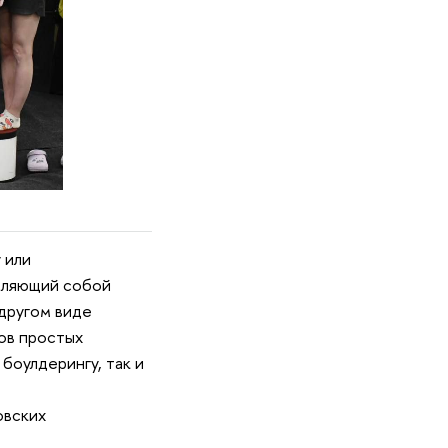
 или
авляющий собой
 другом виде
ов простых
боулдерингу, так и
овских