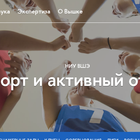
ука
Экспертиза
О Вышке
НИУ ВШЭ
орт и активный 