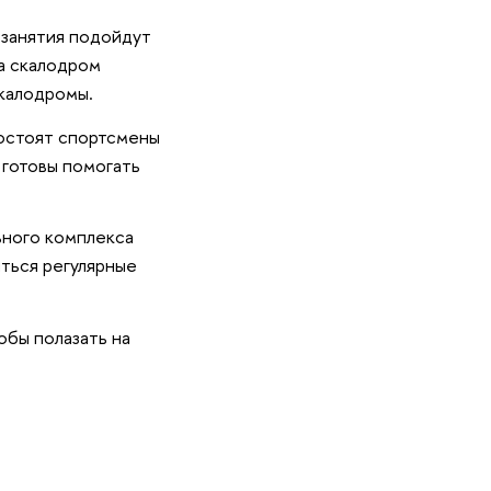
 занятия подойдут
а скалодром
калодромы.
состоят спортсмены
 готовы помогать
ьного комплекса
ться регулярные
обы полазать на