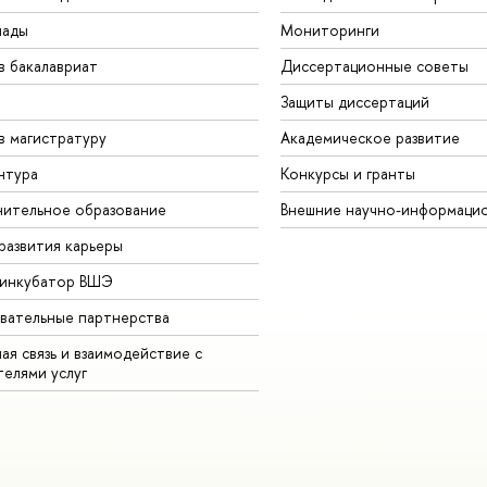
иады
Мониторинги
в бакалавриат
Диссертационные советы
Защиты диссертаций
в магистратуру
Академическое развитие
нтура
Конкурсы и гранты
ительное образование
Внешние научно-информаци
развития карьеры
-инкубатор ВШЭ
вательные партнерства
ая связь и взаимодействие с
телями услуг