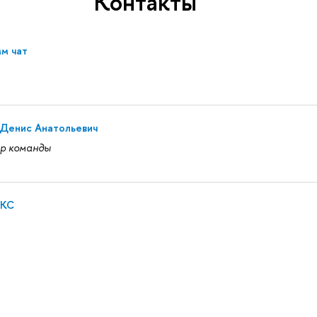
Контакты
м чат
 Денис Анатольевич
р команды
АКС