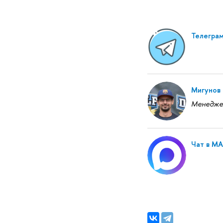
Телеграм
Мигунов
Менедже
Чат в М