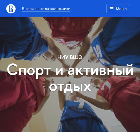
Высшая школа экономики
Меню
НИУ ВШЭ
Спорт и активный
отдых