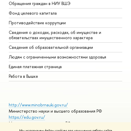
Обращения граждан в НИУ ВШЭ
А
Фонд целевого капитала
Д
Противодействие коррупции
Ц
Сведения о доходах, расходах, об имуществе и
Б
обязательствах имущественного характера
О
Сведения об образовательной организации
О
Людям с ограниченными возможностями здоровья
Единая платежная страница
Работа в Вышке
http://www.minobrnauki.gov.ru/
Министерство науки и высшего образования РФ
https://edu.gov.ru/
Министерство просвещения РФ
https://elearning.hse.ru/mooc
Мы используем файлы cookies для улучшения работы сайта