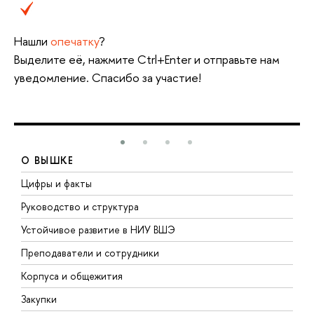
Нашли
опечатку
?
Выделите её, нажмите Ctrl+Enter и отправьте нам
уведомление. Спасибо за участие!
О ВЫШКЕ
Цифры и факты
Л
Руководство и структура
Д
Устойчивое развитие в НИУ ВШЭ
О
Преподаватели и сотрудники
П
Корпуса и общежития
В
Закупки
П