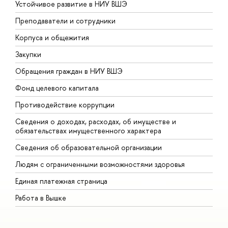
Устойчивое развитие в НИУ ВШЭ
О
Преподаватели и сотрудники
П
Корпуса и общежития
В
Закупки
П
Обращения граждан в НИУ ВШЭ
А
Фонд целевого капитала
Д
Противодействие коррупции
Ц
Сведения о доходах, расходах, об имуществе и
Б
обязательствах имущественного характера
О
Сведения об образовательной организации
О
Людям с ограниченными возможностями здоровья
Единая платежная страница
Работа в Вышке