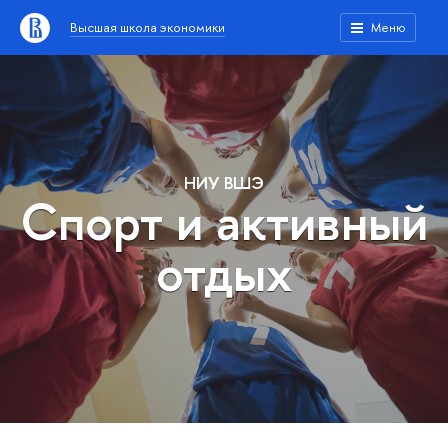
Высшая школа экономики
Меню
НИУ ВШЭ
Спорт и активный
отдых