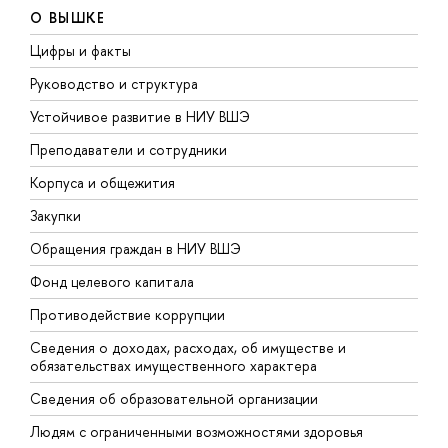
О ВЫШКЕ
Цифры и факты
Л
Руководство и структура
Д
Устойчивое развитие в НИУ ВШЭ
О
Преподаватели и сотрудники
П
Корпуса и общежития
В
Закупки
П
Обращения граждан в НИУ ВШЭ
А
Фонд целевого капитала
Д
Противодействие коррупции
Ц
Сведения о доходах, расходах, об имуществе и
Б
обязательствах имущественного характера
О
Сведения об образовательной организации
О
Людям с ограниченными возможностями здоровья