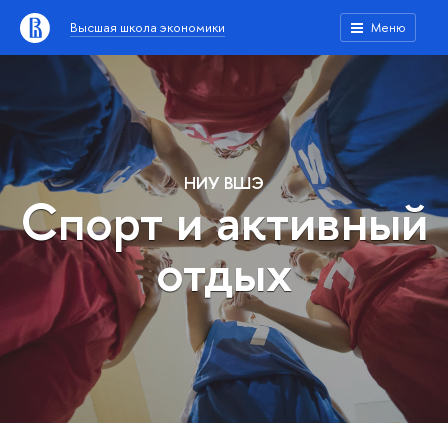
Высшая школа экономики
Меню
НИУ ВШЭ
Спорт и активный
отдых