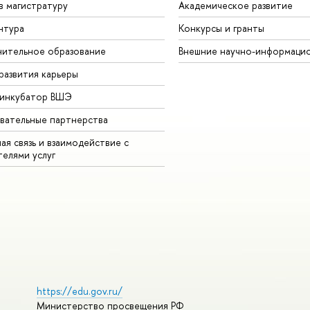
в магистратуру
Академическое развитие
нтура
Конкурсы и гранты
ительное образование
Внешние научно-информаци
развития карьеры
-инкубатор ВШЭ
вательные партнерства
ая связь и взаимодействие с
телями услуг
https://edu.gov.ru/
Министерство просвещения РФ