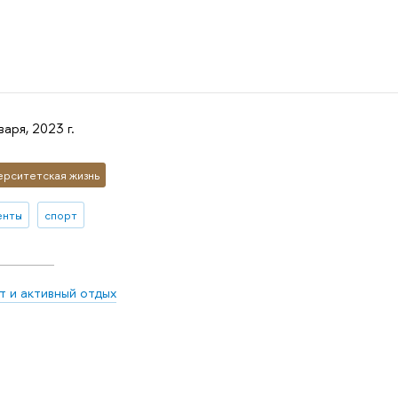
варя, 2023 г.
ерситетская жизнь
енты
спорт
 и активный отдых