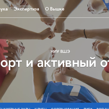
ука
Экспертиза
О Вышке
НИУ ВШЭ
орт и активный 