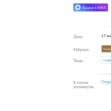
17 ян
Дата
Унив
Рубрики
студ
Темы
Спорт
В статье
упомянуты