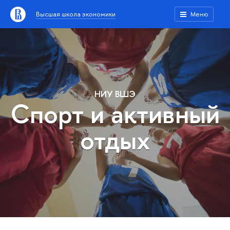
Высшая школа экономики
Меню
НИУ ВШЭ
Спорт и активный
отдых