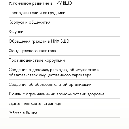
Устойчивое развитие в НИУ ВШЭ
О
Преподаватели и сотрудники
П
Корпуса и общежития
В
Закупки
П
Обращения граждан в НИУ ВШЭ
А
Фонд целевого капитала
Д
Противодействие коррупции
Ц
Сведения о доходах, расходах, об имуществе и
Б
обязательствах имущественного характера
О
Сведения об образовательной организации
О
Людям с ограниченными возможностями здоровья
Единая платежная страница
Работа в Вышке