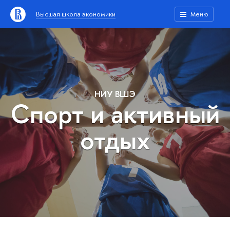
Высшая школа экономики
Меню
НИУ ВШЭ
Спорт и активный
отдых