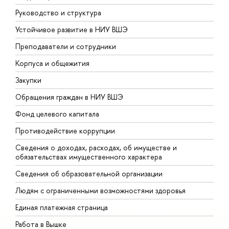
Руководство и структура
Д
Устойчивое развитие в НИУ ВШЭ
О
Преподаватели и сотрудники
П
Корпуса и общежития
В
Закупки
П
Обращения граждан в НИУ ВШЭ
А
Фонд целевого капитала
Д
Противодействие коррупции
Ц
Сведения о доходах, расходах, об имуществе и
Б
обязательствах имущественного характера
О
Сведения об образовательной организации
О
Людям с ограниченными возможностями здоровья
Единая платежная страница
Работа в Вышке