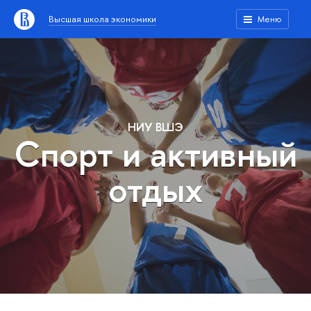
Высшая школа экономики
Меню
НИУ ВШЭ
Спорт и активный
отдых