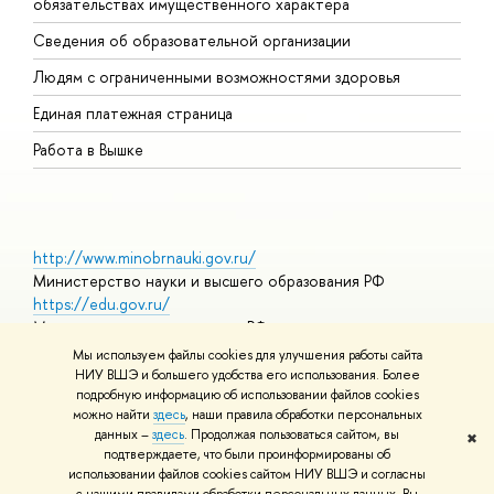
обязательствах имущественного характера
О
Сведения об образовательной организации
О
Людям с ограниченными возможностями здоровья
Единая платежная страница
Работа в Вышке
http://www.minobrnauki.gov.ru/
Министерство науки и высшего образования РФ
https://edu.gov.ru/
Министерство просвещения РФ
https://elearning.hse.ru/mooc
Мы используем файлы cookies для улучшения работы сайта
Массовые открытые онлайн-курсы
НИУ ВШЭ и большего удобства его использования. Более
подробную информацию об использовании файлов cookies
можно найти
здесь
, наши правила обработки персональных
данных –
здесь
. Продолжая пользоваться сайтом, вы
✖
© НИУ ВШЭ 1993–2026
Адреса и контакты
Условия
подтверждаете, что были проинформированы об
использования материалов
Политика конфиденциальности
Карта
использовании файлов cookies сайтом НИУ ВШЭ и согласны
сайта