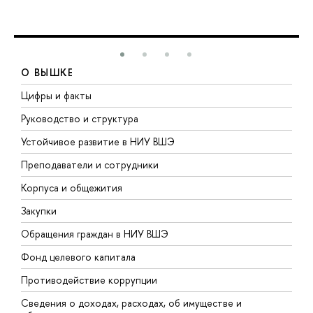
О ВЫШКЕ
Цифры и факты
Л
Руководство и структура
Д
Устойчивое развитие в НИУ ВШЭ
О
Преподаватели и сотрудники
П
Корпуса и общежития
В
Закупки
П
Обращения граждан в НИУ ВШЭ
А
Фонд целевого капитала
Д
Противодействие коррупции
Ц
Сведения о доходах, расходах, об имуществе и
Б