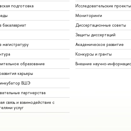
вская подготовка
Исследовательские проекты
иады
Мониторинги
в бакалавриат
Диссертационные советы
Защиты диссертаций
в магистратуру
Академическое развитие
нтура
Конкурсы и гранты
ительное образование
Внешние научно-информаци
развития карьеры
-инкубатор ВШЭ
вательные партнерства
ая связь и взаимодействие с
телями услуг