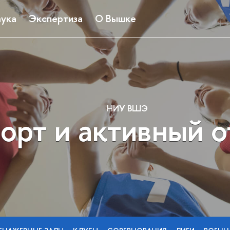
ука
Экспертиза
О Вышке
НИУ ВШЭ
орт и активный 