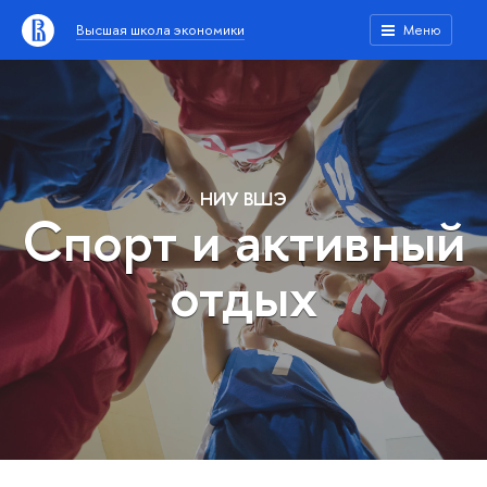
Высшая школа экономики
Меню
НИУ ВШЭ
Спорт и активный
отдых