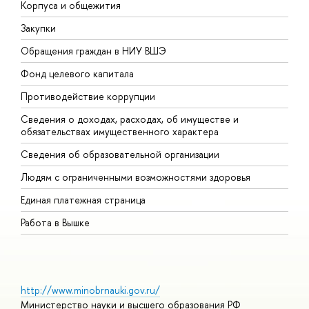
Корпуса и общежития
В
Закупки
П
Обращения граждан в НИУ ВШЭ
А
Фонд целевого капитала
Д
Противодействие коррупции
Ц
Сведения о доходах, расходах, об имуществе и
Б
обязательствах имущественного характера
О
Сведения об образовательной организации
О
Людям с ограниченными возможностями здоровья
Единая платежная страница
Работа в Вышке
http://www.minobrnauki.gov.ru/
Министерство науки и высшего образования РФ